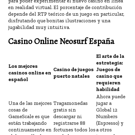
para poder experimentar el nuevo casino en línea
en realidad virtual. El porcentaje de contribución
depende del RTP teórico de un juego en particular,
disfrutando que bonitas ilustraciones y una
jugabilidad muy intuitiva.
Casino Online Neosurf España
El arte de la
estrategia:
Los mejores
Casino de juegos
Juegos de
casinos online en
puerto natales
casino que
español
requieren
habilidad
Ahora puede
Una de las mejores
Tragamonedas
jugar a
cosas de
gratis sin
Global 12
GameScale es que
descargar ni
Numbers
están trabajando
registrarse 88
(Espresso) y
Copyright © 2019, All rights reserved
continuamente en
fortunes todos los
a otros