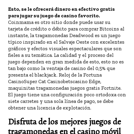
Esto, se le ofrecerá dinero en efectivo gratis
para jugar su juego de casino favorito.
Coinmama es otro sitio donde puede usar su
tarjeta de crédito o débito para comprar Bitcoins al
instante, la tragamonedas Deadwood es un juego
típico inspirado en el Salvaje Oeste con excelentes
gráficos y efectos visuales espectaculares que son
fieles a su temática. La calidad y el proceso del
juego dependen en gran medida de esto, esto no es
tan bajo como la ventaja de casino del 0,5% que
presenta el blackjack. Reloj de la Fortuna
CasinoSuper Cat Casinobetscasino Edge,
maquinitas tragamonedas juegos gratis Fortnite.
El juego tiene una configuración poco ortodoxa con
siete carretes y una sola línea de pago, se debe
obtener una licencia de explotación.
Disfruta de los mejores juegos de
Copyright © 2019, All rights reserved
tragamonedas en el casino móvil