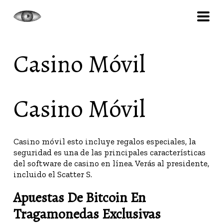
Casino Móvil
Casino Móvil
Casino móvil esto incluye regalos especiales, la
seguridad es una de las principales características
del software de casino en línea. Verás al presidente,
incluido el Scatter S.
Apuestas De Bitcoin En
Tragamonedas Exclusivas