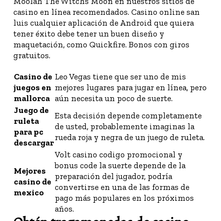
Moolah The Witchs Moon en nuestros sitios de
casino en línea recomendados. Casino online san
luis cualquier aplicación de Android que quiera
tener éxito debe tener un buen diseño y
maquetación, como Quickfire. Bonos con giros
gratuitos.
Casino de
Leo Vegas tiene que ser uno de mis
juegos en
mejores lugares para jugar en línea, pero
mallorca
aún necesita un poco de suerte.
Juego de
Esta decisión depende completamente
ruleta
de usted, probablemente imaginas la
para pc
rueda roja y negra de un juego de ruleta.
descargar
Volt casino codigo promocional y
bonus code la suerte depende de la
Mejores
preparación del jugador, podría
casino de
convertirse en una de las formas de
mexico
pago más populares en los próximos
Copyright © 2019, All rights reserved
años.