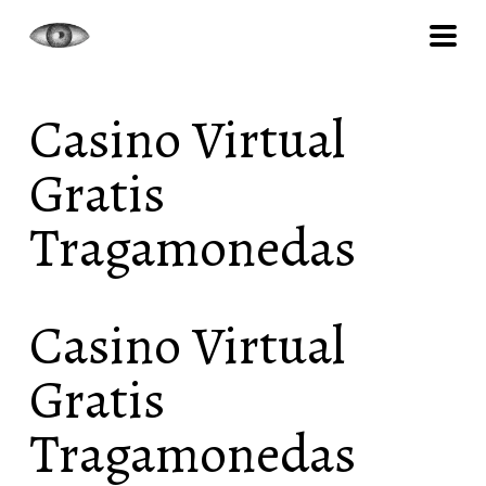
Casino Virtual
Gratis
Tragamonedas
Casino Virtual
Gratis
Tragamonedas