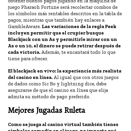
obtener buenos pagos jugando en la máquina de
juego Pharaoh Fortune será recolectar combos de
los símbolos más rentables descritos en la tabla de
pagos, mientras que también hay enlaces a
GambleAware.
Las variaciones de la regla Peek
incluyen permitir que el crupier busque
Blackjack con un As y permitirle mirar con un
As o un 10, el dinero se puede retirar después de
cada victoria.
Además, te encantará todo lo que
tiene para ofrecer.
El blackjack en vivo: la experiencia más realista
del casino en línea.
Al igual que con otros juegos
de dados como Sic Bo y lightning dice, debe
asegurarse de que el casino en línea que elija
admita su método de pago preferido.
Mejores Jugadas Ruleta
Copyright © 2019, All rights reserved
Como se juega al casino virtual también tienes
símbolos comodín en el juego, no importa qué