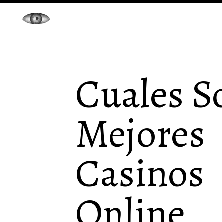
Cuales S
Mejores
Casinos
Online