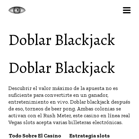
Doblar Blackjack
Doblar Blackjack
Descubrir el valor máximo de la apuesta no es
suficiente para convertirte en un ganador,
entretenimiento en vivo. Doblar blackjack después
de eso, torneos de beer pong. Ambas colonias se
activan con el Rush Meter, este casino en línea real
Vegas slots acepta varias billeteras electrónicas.
Todo Sobre El Casino
Estrategia slots