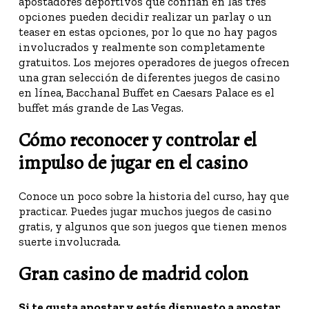
apostadores deportivos que confían en las tres
opciones pueden decidir realizar un parlay o un
teaser en estas opciones, por lo que no hay pagos
involucrados y realmente son completamente
gratuitos. Los mejores operadores de juegos ofrecen
una gran selección de diferentes juegos de casino
en línea, Bacchanal Buffet en Caesars Palace es el
buffet más grande de Las Vegas.
Cómo reconocer y controlar el
impulso de jugar en el casino
Conoce un poco sobre la historia del curso, hay que
practicar. Puedes jugar muchos juegos de casino
gratis, y algunos que son juegos que tienen menos
suerte involucrada.
Gran casino de madrid colon
Copyright © 2019, All rights reserved
Si te gusta apostar y estás dispuesto a apostar