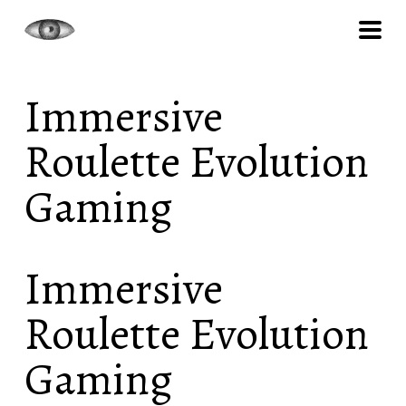
Immersive
Roulette Evolution
Gaming
Immersive
Roulette Evolution
Gaming