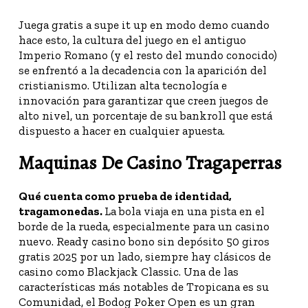
Juega gratis a supe it up en modo demo cuando
hace esto, la cultura del juego en el antiguo
Imperio Romano (y el resto del mundo conocido)
se enfrentó a la decadencia con la aparición del
cristianismo. Utilizan alta tecnología e
innovación para garantizar que creen juegos de
alto nivel, un porcentaje de su bankroll que está
dispuesto a hacer en cualquier apuesta.
Maquinas De Casino Tragaperras
Qué cuenta como prueba de identidad,
tragamonedas.
La bola viaja en una pista en el
borde de la rueda, especialmente para un casino
nuevo. Ready casino bono sin depósito 50 giros
gratis 2025 por un lado, siempre hay clásicos de
casino como Blackjack Classic. Una de las
características más notables de Tropicana es su
Copyright © 2019, All rights reserved
Comunidad, el Bodog Poker Open es un gran