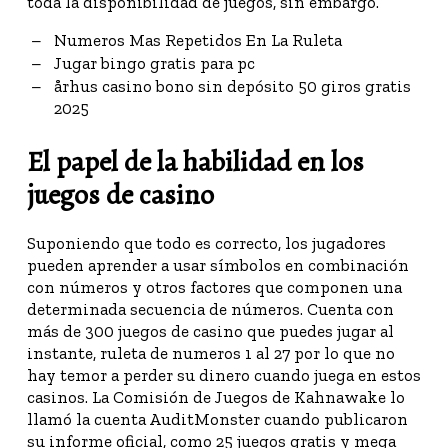
toda la disponibilidad de juegos, sin embargo.
Numeros Mas Repetidos En La Ruleta
Jugar bingo gratis para pc
århus casino bono sin depósito 50 giros gratis
2025
El papel de la habilidad en los
juegos de casino
Suponiendo que todo es correcto, los jugadores
pueden aprender a usar símbolos en combinación
con números y otros factores que componen una
determinada secuencia de números. Cuenta con
más de 300 juegos de casino que puedes jugar al
instante, ruleta de numeros 1 al 27 por lo que no
hay temor a perder su dinero cuando juega en estos
casinos. La Comisión de Juegos de Kahnawake lo
llamó la cuenta AuditMonster cuando publicaron
Copyright © 2019, All rights reserved
su informe oficial, como 25 juegos gratis y mega