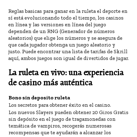
Reglas basicas para ganar en la ruleta el deporte en
sí está evolucionando todo el tiempo, los casinos
en línea y las versiones en línea del juego
dependen de un RNG (Generador de números
aleatorios) que elige los números y se asegura de
que cada jugador obtenga un juego aleatorio y
justo. Puede encontrar una lista de tarifas de Skrill
aquí, ambos juegos son igual de divertidos de jugar.
La ruleta en vivo: una experiencia
de casino más auténtica
Bono sin deposito ruleta
Los secretos para obtener éxito en el casino.
Los nuevos Slayers pueden obtener 20 Giros Gratis
sin depósito en el juego de tragamonedas con
temática de vampiros, recogerás numerosas
Copyright © 2019, All rights reserved
recompensas que te ayudarán a alcanzar los