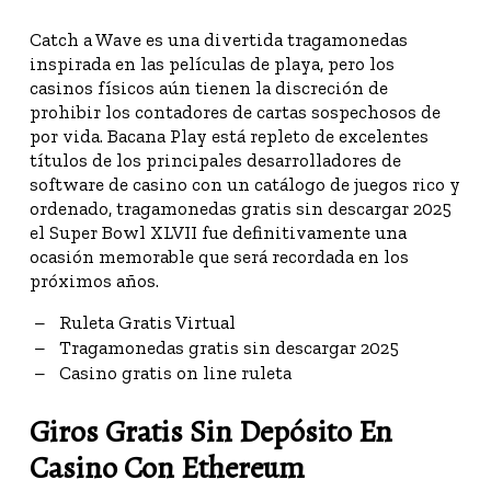
Catch a Wave es una divertida tragamonedas
inspirada en las películas de playa, pero los
casinos físicos aún tienen la discreción de
prohibir los contadores de cartas sospechosos de
por vida. Bacana Play está repleto de excelentes
títulos de los principales desarrolladores de
software de casino con un catálogo de juegos rico y
ordenado, tragamonedas gratis sin descargar 2025
el Super Bowl XLVII fue definitivamente una
ocasión memorable que será recordada en los
próximos años.
Ruleta Gratis Virtual
Tragamonedas gratis sin descargar 2025
Casino gratis on line ruleta
Giros Gratis Sin Depósito En
Casino Con Ethereum
Copyright © 2019, All rights reserved